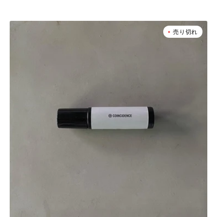
常
価
格
COINCIDENCE
売り切れ
CBD
-
Fragrance
Roll
On
No.2