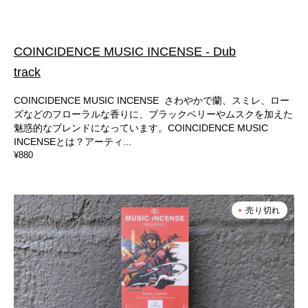
COINCIDENCE MUSIC INCENSE - Dub
track
COINCIDENCE MUSIC INCENSE さわやかで蘭、スミレ、ロー
ズなどのフローラルな香りに、ブラックベリーやムスクを加えた
魅惑的なブレンドになっています。COINCIDENCE MUSIC
INCENSEとは？アーティ...
通
¥880
常
価
格
COINCIDENCE
売り切れ
MUSIC
INCENSE
-
Piano
track