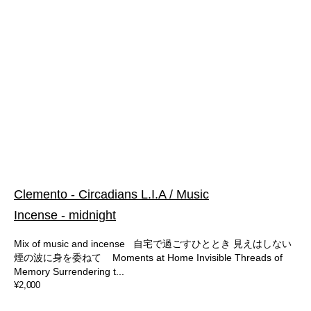
Clemento - Circadians L.I.A / Music
Incense - midnight
Mix of music and incense 自宅で過ごすひととき 見えはしない
煙の波に身を委ねて Moments at Home Invisible Threads of
Memory Surrendering t...
通
¥2,000
常