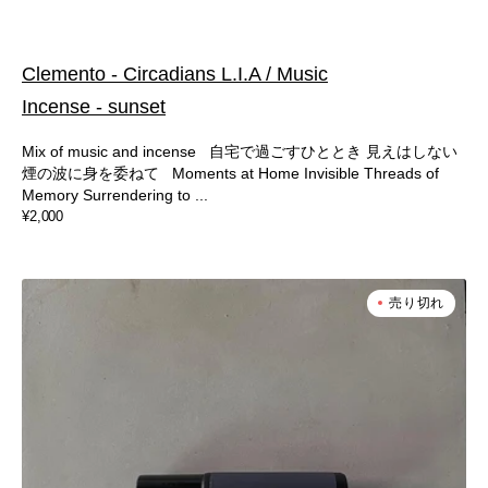
Clemento - Circadians L.I.A / Music
Incense - sunset
Mix of music and incense 自宅で過ごすひととき 見えはしない
煙の波に身を委ねて Moments at Home Invisible Threads of
Memory Surrendering to ...
通
¥2,000
常
価
格
COINCIDENCE
売り切れ
CBD
-
Fragrance
Roll
On
No.1