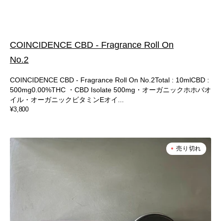
COINCIDENCE CBD - Fragrance Roll On
No.2
COINCIDENCE CBD - Fragrance Roll On No.2Total : 10mlCBD :
500mg0.00%THC ・CBD Isolate 500mg・オーガニックホホバオ
イル・オーガニックビタミンEオイ...
通
¥3,800
常
価
格
COINCIDENCE
売り切れ
CBD
-
ORGANIC
CBD
BALM