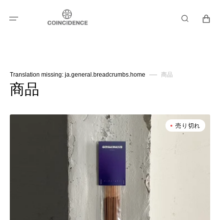
コ
カ
ン
ー
テ
ン
ト
ツ
に
進
む
Translation missing: ja.general.breadcrumbs.home
商品
コ
商品
レ
Clemento
ク
売り切れ
-
シ
Circadians
L.I.A
ョ
/
Music
ン:
Incense
-