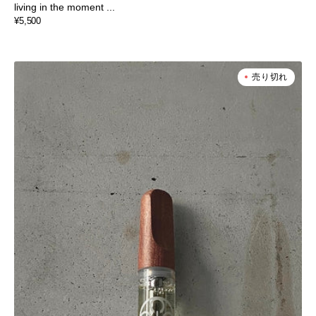
living in the moment ...
通
¥5,500
常
価
格
COINCIDENCE
売り切れ
CBD
-
VAPE
Cartridge
/
Gruntz
-
total
Cannabinoid
80%