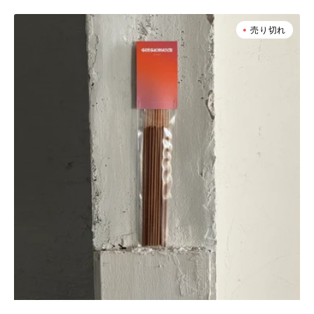
価
格
Clemento
売り切れ
-
Circadians
L.I.A
/
Music
Incense
-
sunset