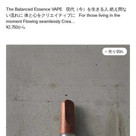
The Balanced Essence VAPE 現代（今）を生きる人 絶え間な
い流れに 体と心をクリエイティブに For those living in the
moment Flowing seamlessly Crea...
通
¥2,750から
常
価
格
COINCIDENCE
売り切れ
CBD
-
VAPE
Cartridge
/
Super
Lemon
Haze
-
Toatal